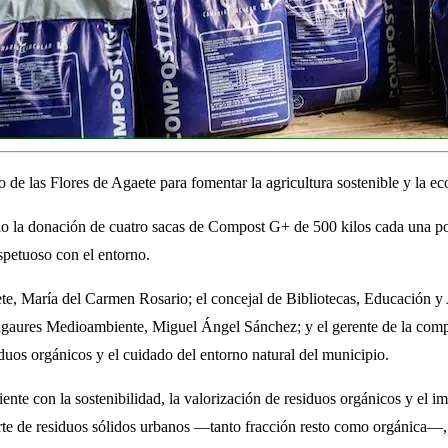
 las Flores de Agaete para fomentar la agricultura sostenible y la eco
bido la donación de cuatro sacas de Compost G+ de 500 kilos cada una 
espetuoso con el entorno.
aete, María del Carmen Rosario; el concejal de Bibliotecas, Educación 
aures Medioambiente, Miguel Ángel Sánchez; y el gerente de la compa
iduos orgánicos y el cuidado del entorno natural del municipio.
e con la sostenibilidad, la valorización de residuos orgánicos y el im
rte de residuos sólidos urbanos —tanto fracción resto como orgánica—, 