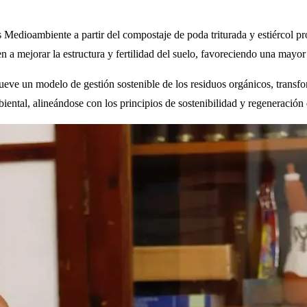
 Medioambiente a partir del compostaje de poda triturada y estiércol p
 a mejorar la estructura y fertilidad del suelo, favoreciendo una mayor 
e un modelo de gestión sostenible de los residuos orgánicos, transformá
iental, alineándose con los principios de sostenibilidad y regeneración d