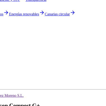
uos
Energías renovables
Canarias circular
ez Moreno S.L.
o con Compost G+