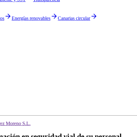
uos
Energías renovables
Canarias circular
ez Moreno S.L.
ación en seguridad vial de su personal